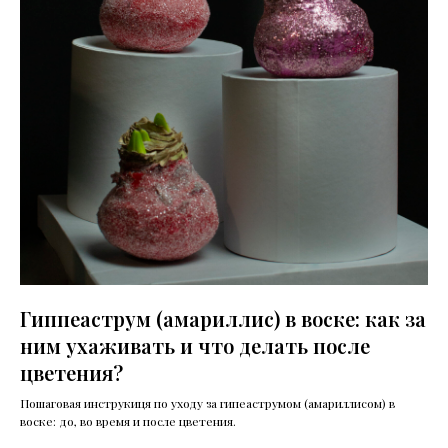
Гиппеаструм (амариллис) в воске: как за
ним ухаживать и что делать после
цветения?
Пошаговая инструкиця по уходу за гипеаструмом (амариллисом) в
воске: до, во время и после цветения.