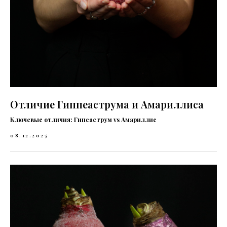
Отличие Гиппеаструма и Амариллиса
Ключевые отличия: Гипеаструм vs Амариллис
08.12.2025