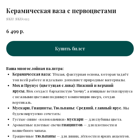
Керамическая ваза с первоцветами
SKU:
SKU0113
р.
6 499
Купить билет
Ваша многослойная палитра:
Керамическая ваза:
Тёплая, фактурная основа, которая задаёт
тон всей работе и идеально дополняет природные материалы.
Мох и Прунус (цветущая слива):
Нижний и верхний
ярусы.
Мох создаст бархатистую "почву", а изящные ветки прунуса
с нежными цветами поднимут композицию вверх, создав
вертикаль.
Мускари, Гиацинты, Тюльпаны:
Средний, главный ярус.
Мы
будем виртуозно сочетать:
Густые синие «колокольчики»
мускари
— для глубины цвета.
Ароматные плотные свечи
гиацинтов
— для плотности и
волшебного запаха.
Грациозные
тюльпаны
— для линии, лёгкости и ярких акцентов.