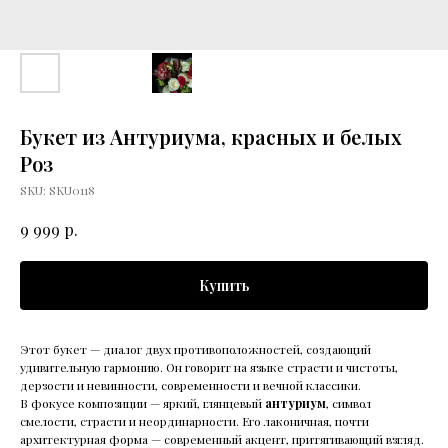
Букет из Антуриума, красных и белых
Роз
SKU:
SKU0118
р.
9 999
Купить
Этот букет — диалог двух противоположностей, создающий
удивительную гармонию. Он говорит на языке страсти и чистоты,
дерзости и невинности, современности и вечной классики.
В фокусе композиции — яркий, глянцевый
антуриум
, символ
смелости, страсти и неординарности. Его лаконичная, почти
архитектурная форма — современный акцент, притягивающий взгляд.