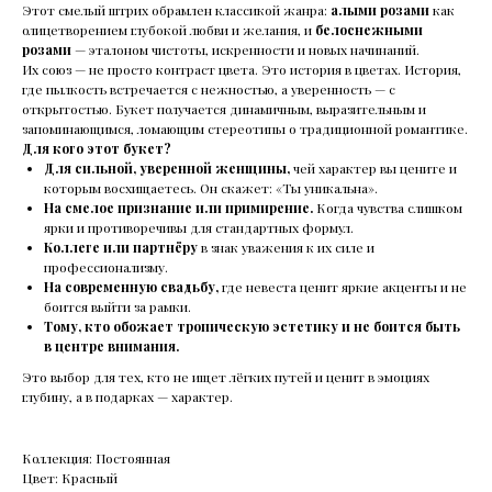
Этот смелый штрих обрамлен классикой жанра:
алыми розами
как
олицетворением глубокой любви и желания, и
белоснежными
розами
— эталоном чистоты, искренности и новых начинаний.
Их союз — не просто контраст цвета. Это история в цветах. История,
где пылкость встречается с нежностью, а уверенность — с
открытостью. Букет получается динамичным, выразительным и
запоминающимся, ломающим стереотипы о традиционной романтике.
Для кого этот букет?
Для сильной, уверенной женщины,
чей характер вы цените и
которым восхищаетесь. Он скажет: «Ты уникальна».
На смелое признание или примирение.
Когда чувства слишком
ярки и противоречивы для стандартных формул.
Коллеге или партнёру
в знак уважения к их силе и
профессионализму.
На современную свадьбу,
где невеста ценит яркие акценты и не
боится выйти за рамки.
Тому, кто обожает тропическую эстетику и не боится быть
в центре внимания.
Это выбор для тех, кто не ищет лёгких путей и ценит в эмоциях
глубину, а в подарках — характер.
Коллекция: Постоянная
Цвет: Красный