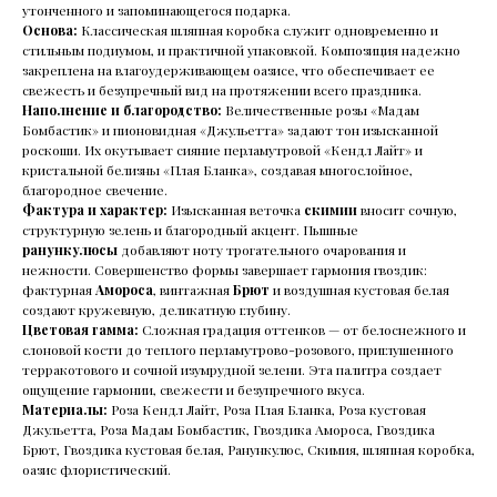
утонченного и запоминающегося подарка.
Основа:
Классическая шляпная коробка служит одновременно и
стильным подиумом, и практичной упаковкой. Композиция надежно
закреплена на влагоудерживающем оазисе, что обеспечивает ее
свежесть и безупречный вид на протяжении всего праздника.
Наполнение и благородство:
Величественные розы «Мадам
Бомбастик» и пионовидная «Джульетта» задают тон изысканной
роскоши. Их окутывает сияние перламутровой «Кендл Лайт» и
кристальной белизны «Плая Бланка», создавая многослойное,
благородное свечение.
Фактура и характер:
Изысканная веточка
скимии
вносит сочную,
структурную зелень и благородный акцент. Пышные
ранункулюсы
добавляют ноту трогательного очарования и
нежности. Совершенство формы завершает гармония гвоздик:
фактурная
Амороса
, винтажная
Брют
и воздушная кустовая белая
создают кружевную, деликатную глубину.
Цветовая гамма:
Сложная градация оттенков — от белоснежного и
слоновой кости до теплого перламутрово-розового, приглушенного
терракотового и сочной изумрудной зелени. Эта палитра создает
ощущение гармонии, свежести и безупречного вкуса.
Материалы:
Роза Кендл Лайт, Роза Плая Бланка, Роза кустовая
Джульетта, Роза Мадам Бомбастик, Гвоздика Амороса, Гвоздика
Брют, Гвоздика кустовая белая, Ранункулюс, Скимия, шляпная коробка,
оазис флористический.