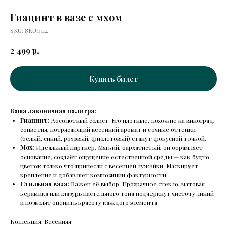
Гиацинт в вазе с мхом
SKU:
SKU0114
р.
2 499
Купить билет
Ваша лаконичная палитра:
Гиацинт:
Абсолютный солист. Его плотные, похожие на виноград,
соцветия, потрясающий весенний аромат и сочные оттенки
(белый, синий, розовый, фиолетовый) станут фокусной точкой.
Мох:
Идеальный партнёр. Мягкий, бархатистый, он обрамляет
основание, создаёт ощущение естественной среды — как будто
цветок только что принесли с весенней лужайки. Маскирует
крепление и добавляет композиции фактурности.
Стильная ваза:
Важен её выбор. Прозрачное стекло, матовая
керамика или глазурь пастельного тона подчеркнут чистоту линий
и позволят оценить красоту каждого элемента.
Коллекция: Весенняя