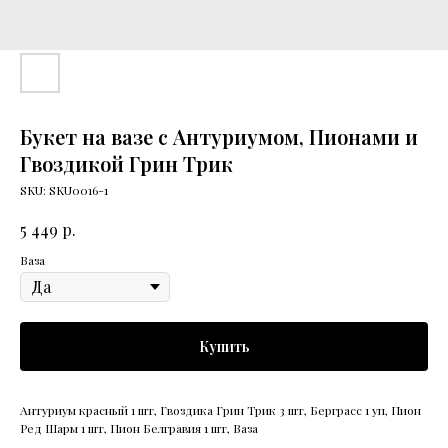
Букет на вазе с Антуриумом, Пионами и
Гвоздикой Грин Трик
SKU:
SKU0016-1
р.
5 449
Ваза
Купить
Антуриум красный 1 шт, Гвоздика Грин Трик 3 шт, Берграсс 1 уп, Пион
Ред Шарм 1 шт, Пион Белгравия 1 шт, Ваза