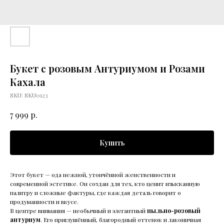
Букет с розовым Антуриумом и Розами
Кахала
SKU:
SKU0123
р.
7 999
Купить
Этот букет — ода нежной, утончённой женственности и
современной эстетике. Он создан для тех, кто ценит изысканную
палитру и сложные фактуры, где каждая деталь говорит о
продуманности и вкусе.
В центре внимания — необычный и элегантный
пыльно-розовый
антуриум
. Его приглушённый, благородный оттенок и лаконичная