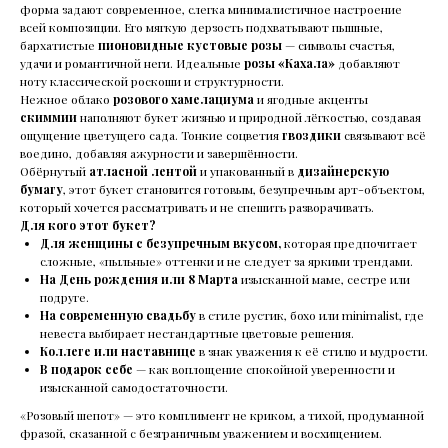
форма задают современное, слегка минималистичное настроение
всей композиции. Его мягкую дерзость подхватывают пышные,
бархатистые
пионовидные кустовые розы
— символы счастья,
удачи и романтичной неги. Идеальные
розы «Кахала»
добавляют
ноту классической роскоши и структурности.
Нежное облако
розового хамелациума
и ягодные акценты
скиммии
наполняют букет жизнью и природной лёгкостью, создавая
ощущение цветущего сада. Тонкие соцветия
гвоздики
связывают всё
воедино, добавляя ажурности и завершённости.
Обёрнутый
атласной лентой
и упакованный в
дизайнерскую
бумагу
, этот букет становится готовым, безупречным арт-объектом,
который хочется рассматривать и не спешить разворачивать.
Для кого этот букет?
Для женщины с безупречным вкусом,
которая предпочитает
сложные, «пыльные» оттенки и не следует за яркими трендами.
На День рождения или 8 Марта
изысканной маме, сестре или
подруге.
На современную свадьбу
в стиле рустик, бохо или minimalist, где
невеста выбирает нестандартные цветовые решения.
Коллеге или наставнице
в знак уважения к её стилю и мудрости.
В подарок себе
— как воплощение спокойной уверенности и
изысканной самодостаточности.
«Розовый шепот» — это комплимент не криком, а тихой, продуманной
фразой, сказанной с безграничным уважением и восхищением.